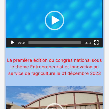
e
c
t
e
u
r
v
00:00
05:11
i
d
La première édition du congres national sous
é
le thème Entrepreneuriat et Innovation au
o
service de l’agriculture le 01 décembre 2023
L
e
c
t