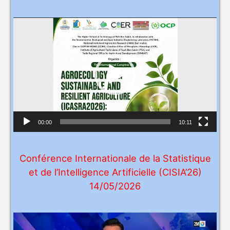
i
d
L
é
e
o
c
t
e
u
r
v
00:00
10:11
i
d
Conférence Internationale de la Statistique
é
et de l’Intelligence Artificielle (CISIA’26)
o
14/05/2026
L