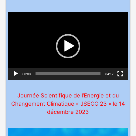
L
e
c
t
e
u
r
v
00:00
04:17
i
d
Journée Scientifique de l’Energie et du
é
Changement Climatique « JSECC 23 » le 14
o
décembre 2023
L